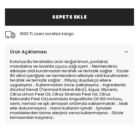
SEPETE EKLE
1000 TL üzeri ücretsiz kargo
Ürün Açıklaması
Kolonya Bu ferahlatıcı ürün doğal limon, portakal,
mandalina ve lavanta uçucu yağı içerir. ; Nemlendirici
etkisiyle cildi kurutmadan ferahlık ve temizlik sağlar. ; Yüzde
80 alkol içeriğiyle ve nemlendirici etkisiyle cildi kurutmadan
ferahlık ve temizlik sağlar. ; İhtiyaç duydukça ellere
uygulayınız. ; Kullanmadan önce çalkalayınız. ; Ingredients:
Alcohol Denat (Tarımsal Kökenli Alkol), Aqua, Glycerin,
Citrus Limon Peel Oil, Citrus Sinensis Peel Oil, Citrus
Reticulata Peel Oil,Lavandula Angustifolia Oil 100 ml Kuru,
serin, nemsiz ve ışık almayan ortamda saklanmalıdır. ; Islak
elle dokunmayınız. ; Harici kullanım içindir. ; İçindeki
maddelerden birine alerjiniz varsa kullanmayınız. ; Gözle
temasından kaçınınız.;