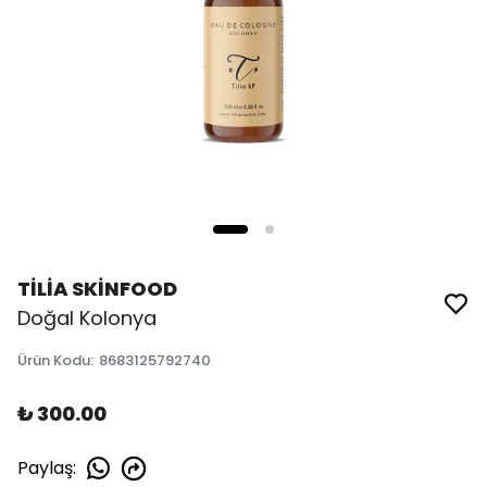
TİLİA SKİNFOOD
Doğal Kolonya
Ürün Kodu
:
8683125792740
₺ 300.00
Paylaş
: