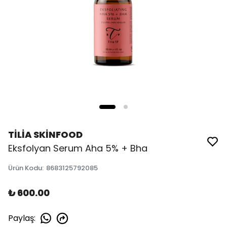
TİLİA SKİNFOOD
Eksfolyan Serum Aha 5% + Bha
Ürün Kodu
:
8683125792085
₺ 600.00
Paylaş
: