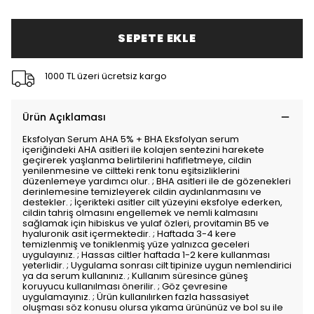
SEPETE EKLE
1000 TL üzeri ücretsiz kargo
Ürün Açıklaması
Eksfolyan Serum AHA 5% + BHA Eksfolyan serum
içeriğindeki AHA asitleri ile kolajen sentezini harekete
geçirerek yaşlanma belirtilerini hafifletmeye, cildin
yenilenmesine ve ciltteki renk tonu eşitsizliklerini
düzenlemeye yardımcı olur. ; BHA asitleri ile de gözenekleri
derinlemesine temizleyerek cildin aydınlanmasını ve
destekler. ; İçerikteki asitler cilt yüzeyini eksfolye ederken,
cildin tahriş olmasını engellemek ve nemli kalmasını
sağlamak için hibiskus ve yulaf özleri, provitamin B5 ve
hyaluronik asit içermektedir. ; Haftada 3-4 kere
temizlenmiş ve toniklenmiş yüze yalnızca geceleri
uygulayınız. ; Hassas ciltler haftada 1-2 kere kullanması
yeterlidir. ; Uygulama sonrası cilt tipinize uygun nemlendirici
ya da serum kullanınız. ; Kullanım süresince güneş
koruyucu kullanılması önerilir. ; Göz çevresine
uygulamayınız. ; Ürün kullanılırken fazla hassasiyet
oluşması söz konusu olursa yıkama ürününüz ve bol su ile