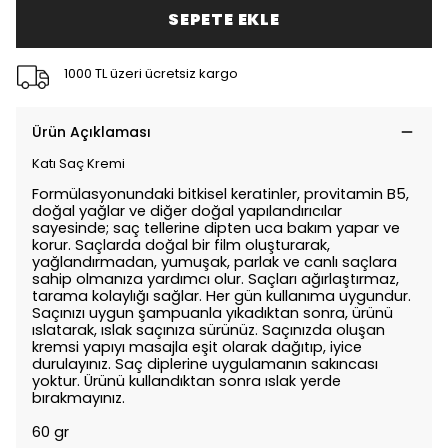
SEPETE EKLE
1000 TL üzeri ücretsiz kargo
Ürün Açıklaması
Katı Saç Kremi
Formülasyonundaki bitkisel keratinler, provitamin B5,
doğal yağlar ve diğer doğal yapılandırıcılar
sayesinde; saç tellerine dipten uca bakım yapar ve
korur. Saçlarda doğal bir film oluşturarak,
yağlandırmadan, yumuşak, parlak ve canlı saçlara
sahip olmanıza yardımcı olur. Saçları ağırlaştırmaz,
tarama kolaylığı sağlar. Her gün kullanıma uygundur.
Saçınızı uygun şampuanla yıkadıktan sonra, ürünü
ıslatarak, ıslak saçınıza sürünüz. Saçınızda oluşan
kremsi yapıyı masajla eşit olarak dağıtıp, iyice
durulayınız. Saç diplerine uygulamanın sakıncası
yoktur. Ürünü kullandıktan sonra ıslak yerde
bırakmayınız.
60 gr