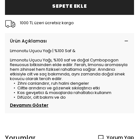
SEPETE EKLE
1000 TL üzeri ücretsiz kargo
Ürün Açıklaması
Limonotu Uçucu Yağı | %100 Saf &
Limonotu Uçucu Yağı, %100 saf ve doğal Cymbopogon
flexuosus bitkisinden elde edilir. Ferah, limonsu aromasıyla
hem zihinsel hem fiziksel rahatlama sağlar. Arındırıcı
etkisiyle cilt ve saç bakımında, aynı zamanda doğal sinek
kovucu olarak tercih edilir.
•
Zihni canlandırır, ruh halini dengeler
•
Ciltte arındırıcı ve gözenek sıkılaştırıcı etki
•
Kas gevşetici & masajlarda rahatlatıcı kullanım
•
Difüzör, cilt bakımı ve do
Devamını Göster
Yorumlar
Yorum Yap