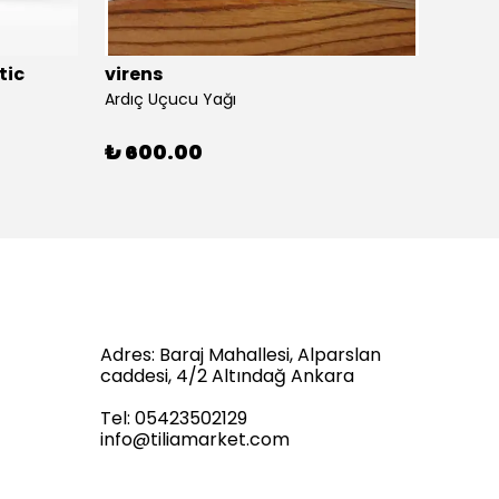
tic
virens
Tilia
Ardıç Uçucu Yağı
Avokad
₺ 600.00
₺ 60
Adres: Baraj Mahallesi, Alparslan
caddesi, 4/2 Altındağ Ankara
Tel: 05423502129
info@tiliamarket.com