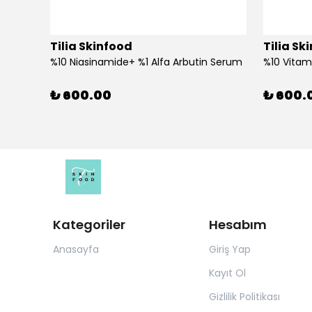
Tilia Skinfood
Tilia Sk
%10 Niasinamide+ %1 Alfa Arbutin Serum
%10 Vitam
₺ 600.00
₺ 600.
Kategoriler
Hesabım
Anasayfa
Giriş Yap
Kayıt Ol
Gizlilik Politikası