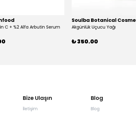
infood
Soulba Botanical Cosme
in C + %2 Alfa Arbutin Serum
Akgünlük Uçucu Yağı
00
₺ 350.00
Bize Ulaşın
Blog
İletişim
Blog