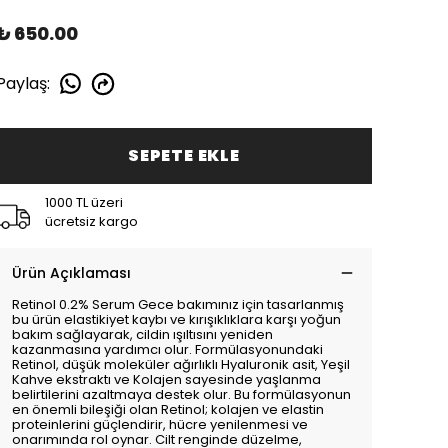
₺ 650.00
Paylaş
:
SEPETE EKLE
1000 TL üzeri
ücretsiz kargo
Ürün Açıklaması
Retinol 0.2% Serum Gece bakımınız için tasarlanmış
bu ürün elastikiyet kaybı ve kırışıklıklara karşı yoğun
bakım sağlayarak, cildin ışıltısını yeniden
kazanmasına yardımcı olur. Formülasyonundaki
Retinol, düşük moleküler ağırlıklı Hyaluronik asit, Yeşil
Kahve ekstraktı ve Kolajen sayesinde yaşlanma
belirtilerini azaltmaya destek olur. Bu formülasyonun
en önemli bileşiği olan Retinol; kolajen ve elastin
proteinlerini güçlendirir, hücre yenilenmesi ve
onarımında rol oynar. Cilt renginde düzelme,