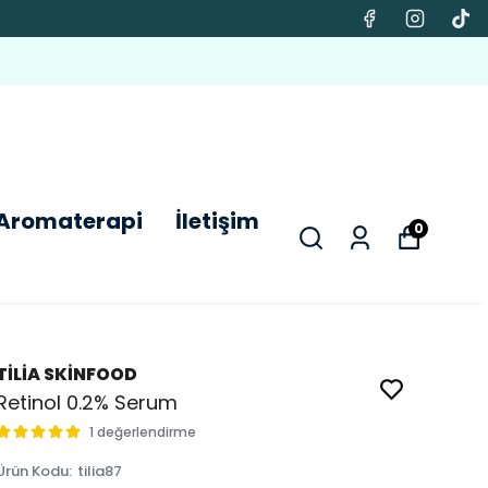
Aromaterapi
İletişim
0
TİLİA SKİNFOOD
Retinol 0.2% Serum
1 değerlendirme
Ürün Kodu
:
tilia87